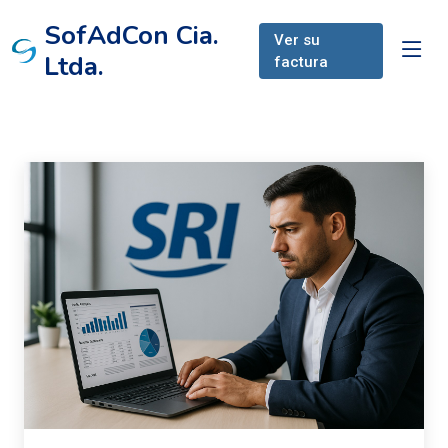
SofAdCon Cia.
Ver su
Ltda.
factura